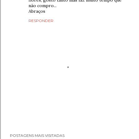
não compro...
Abraços
RESPONDER
P
POSTAGENS MAIS VISITADAS
o