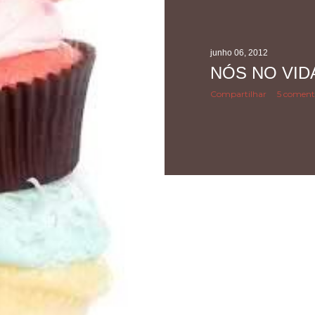
junho 06, 2012
NÓS NO VID
Compartilhar
5 coment