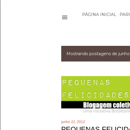
PÁGINA INICIAL
PAR
Mostrando postagens de junho
P
o
s
t
a
g
junho 22, 2012
e
PEQUENAS FELICID