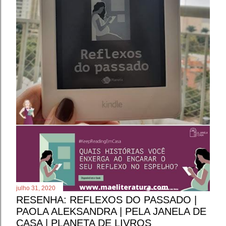
n
s
julho 31, 2020
RESENHA: REFLEXOS DO PASSADO |
PAOLA ALEKSANDRA | PELA JANELA DE
CASA | PLANETA DE LIVROS