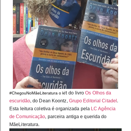
it
 do livro 
Os Olhos da 
#ChegouNoMãeLiteratura o k
escuridão
, do Dean Koontz, 
Grupo Editorial Citadel
. 
Esta leitura coletiva é organizada pela 
LC Agência 
de Comunicação
, parceira antiga e querida do 
MãeLiteratura.