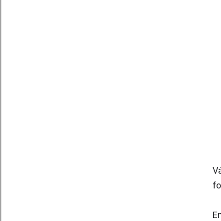
Vá
fo
Em