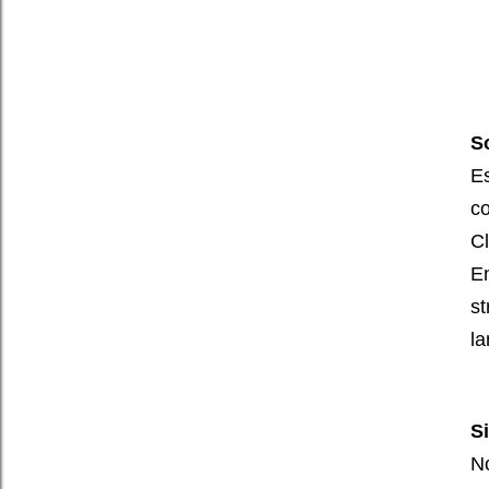
S
Es
c
Cl
En
st
la
S
No