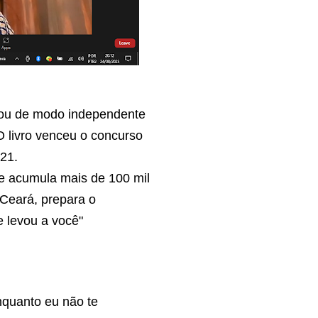
treou de modo independente
 livro venceu o concurso
021.
s e acumula mais de 100 mil
 Ceará, prepara o
 levou a você"
nquanto eu não te