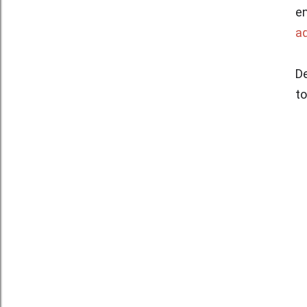
en
aq
D
to