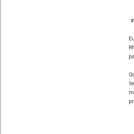
#
Eu
R
pa
Qu
te
mu
pr