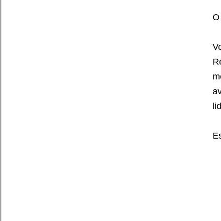
O
V
Re
m
av
li
Es