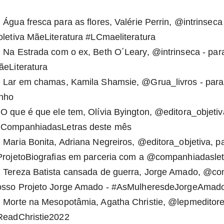
 Água fresca para as flores, Valérie Perrin, @intrinseca 
letiva MãeLiteratura #LCmaeliteratura⁣⁣
 Na Estrada com o ex, Beth O´Leary, @intrinseca ⁣⁣- para
eLiteratura⁣⁣
 Lar em chamas, Kamila Shamsie, @Grua_livros - para 
unho
O que é que ele tem, Olívia Byington, @editora_objetiv
CompanhiadasLetras deste mês⁣⁣
 Maria Bonita, Adriana Negreiros, @editora_objetiva, pa
ProjetoBiografias em parceria com a @companhiadasletr
 Tereza Batista cansada de guerra, Jorge Amado, @com
osso Projeto Jorge Amado - #AsMulheresdeJorge⁣Amad
 Morte na Mesopotâmia, Agatha Christie, @lepmeditores 
ReadChristie2022