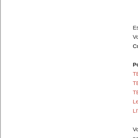
E
Vo
Co
P
T
TB
T
Le
LI
V