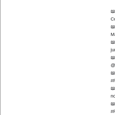
📖
Co
📖
Mã

j
📖
@
📖
#

n
📖
#