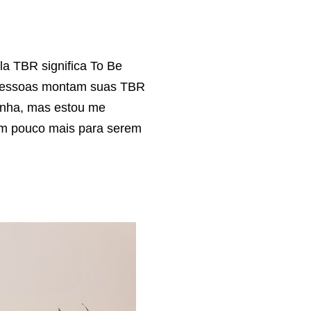
a TBR significa To Be
s pessoas montam suas TBR
inha, mas estou me
 um pouco mais para serem