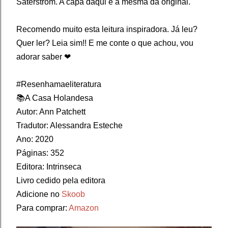
Saterstrom. A capa daqui é a mesma da original.
Recomendo muito esta leitura inspiradora. Já leu?
Quer ler? Leia sim!! E me conte o que achou, vou
adorar saber ❤
#Resenhamaeliteratura⁣
📚A Casa Holandesa
Autor: Ann Patchett
Tradutor: Alessandra Esteche
Ano: 2020⁣
Páginas: 352
Editora: Intrinseca
Livro cedido pela editora
Adicione no
Skoob
Para comprar:
Amazon