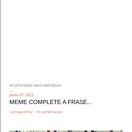
P
POSTAGENS MAIS VISITADAS
o
s
junho 07, 2012
MEME COMPLETE A FRASE...
t
a
Compartilhar
8 comentários
r
u