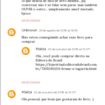
Ai que delícia de dica de livro infantil... pq
conversar não é só falar sem parar, mas também
OUVIR o outro... simplesmente amei! Anotado,
bjooo
RESPONDER
Unknown
25 de agosto de 2018 às 16:36
Não estou conseguindo achar esse livro para
comprar
Mailza
20 de outubro de 2018 às 10:07
Olá....você pode comprar direto na
Editora do Brasil
https://lojavirtual.editoradobrasil.com.
br/73050101211-bruna-a-tagarela.html
RESPONDER
Mailza
20 de outubro de 2018 às 10:07
Olá pessoal, que bom que gostaram do livro. :)