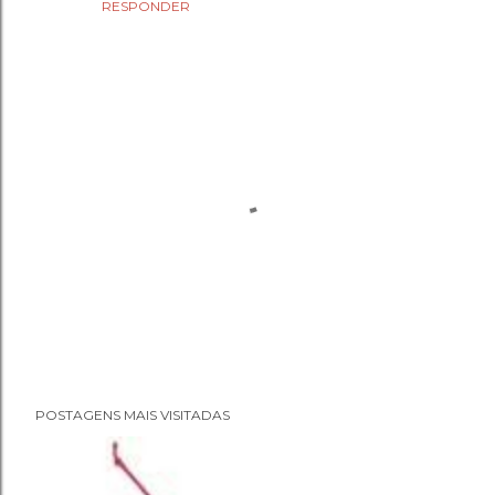
RESPONDER
P
POSTAGENS MAIS VISITADAS
o
s
t