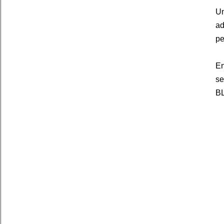
Um
a
pe
En
s
B