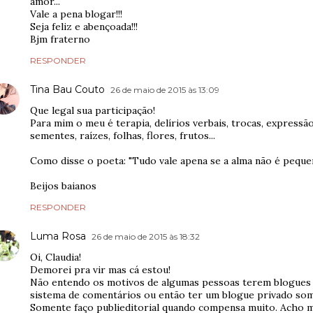
amor...
Vale a pena blogar!!!
Seja feliz e abençoada!!!
Bjm fraterno
RESPONDER
Tina Bau Couto
26 de maio de 2015 às 13:09
Que legal sua participação!
Para mim o meu é terapia, delírios verbais, trocas, expressã
sementes, raízes, folhas, flores, frutos...
Como disse o poeta: "Tudo vale apena se a alma não é peque
Beijos baianos
RESPONDER
Luma Rosa
26 de maio de 2015 às 18:32
Oi, Claudia!
Demorei pra vir mas cá estou!
Não entendo os motivos de algumas pessoas terem blogues e
sistema de comentários ou então ter um blogue privado som
Somente faço publieditorial quando compensa muito. Acho m