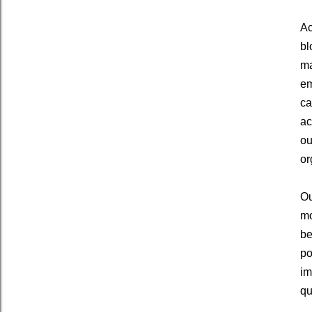
Ac
bl
ma
em
ca
ac
ou
or
Ou
mo
be
po
im
qu