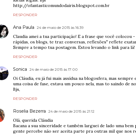
ideias legais. Bjs
http://ofantasticomundodairis.blogspot.com.br
RESPONDER
Ana Paula
24 de maio de 2015 às 16:39
Claudia amei a tua participação! E a frase que você colocou -
rápidas, os blogs, te traz conversas, reflexões" reflete exa
Sempre a tempo tua postagem. Estou levando o link para lá! 
RESPONDER
Sonica
24 de maio de 2015 às 17:00
Oi Cláudia, eu já fui mais assídua na blogosfera, mas sempre 
uma coisa de fase, estava um pouco nela, mas to saindo de nov
Bjs,
RESPONDER
Roselia Bezerra
24 de maio de 2015 às 21:12
Olá, querida Cláudia
Bacana a sua sinceridade e também larguei de lado uma bem p
gente percebe não ser aceita parte pra outras mil que nos 