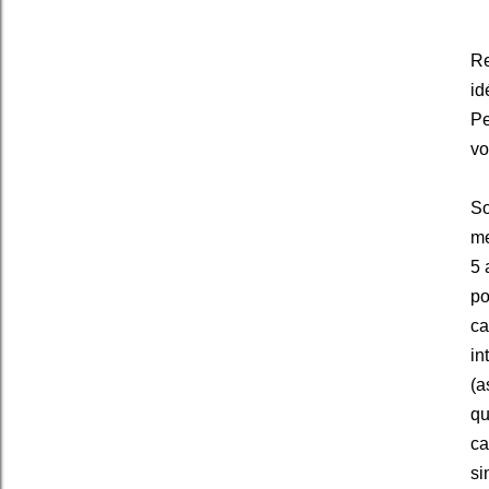
Re
id
Pe
vo
So
me
5 
p
ca
in
(a
qu
ca
si