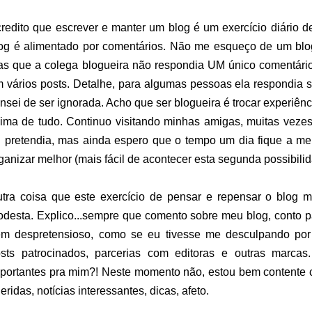
redito que escrever e manter um blog é um exercício diário de
og é alimentado por comentários. Não me esqueço de um blo
s que a colega blogueira não respondia UM único comentá
 vários posts. Detalhe, para algumas pessoas ela respondia s
nsei de ser ignorada. Acho que ser blogueira é trocar experiênci
ima de tudo. Continuo visitando minhas amigas, muitas veze
 pretendia, mas ainda espero que o tempo um dia fique a m
ganizar melhor (mais fácil de acontecer esta segunda possibilida
tra coisa que este exercício de pensar e repensar o blog me
desta. Explico...sempre que comento sobre meu blog, conto 
m despretensioso, como se eu tivesse me desculpando por
sts patrocinados, parcerias com editoras e outras marca
portantes pra mim?! Neste momento não, estou bem contente 
eridas, notícias interessantes, dicas, afeto.