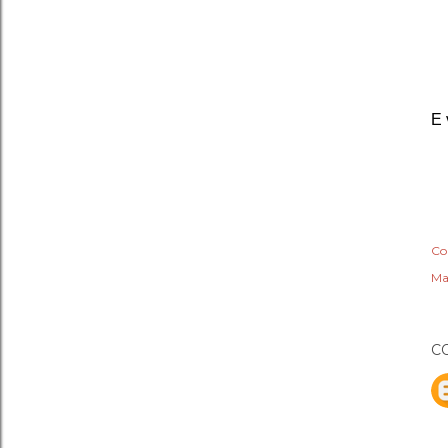
E 
Co
Ma
C