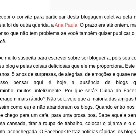
cebi o convite para participar desta blogagem coletiva pela
éia foi de outra querida, a
Ana Paula
. O prazo era até ontem, m
nso que não tem problema se você também quiser publicar o 
cê.
u muito suspeita para escrever sobre ser blogueira, pois sou
u blog e pelas coisas deliciosas que ele me proporciona. Est
anos! 5 anos de surpresas, de alegrias, de emoções e quase n
osso pensar aqui é hoje a ausência de blogs qu
minho...muitos...infelizmente. Por que será? Culpa do Fac
teragem mais rápido? Não sei...vejo que a maioria das amigas b
ssim como eu) e não abandonam os blogs. Quando entro nos 
e chego para um café, para uma prosa boa. Sabe aquela sen
sa cansada, tirar a roupa de trabalho, colocar o pijama e o 
nto, aconchegada. O Facebook te traz notícias rápidas, os blogs,