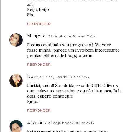
aí! ;)
Beijo, beijo!
She
RESPONDER
Marijleite
23 de julho de 2014 às 10:46
E como está indo seu progresso? "Se você
fosse minha" parece um livro bem interessante.
petalasdeliberdade.blogspot.com
RESPONDER
Duane
24 de julho de 2014 às 15:34
Participando!! Sou doida, escolhi CINCO livros
que andavam encostados e eu não lia nunca. Já li
dois, espero conseguir!
Bjoos.
RESPONDER
Jack Lins
24 de julho de 2014 às 23:14
Este comentário foi removido pelo autor.