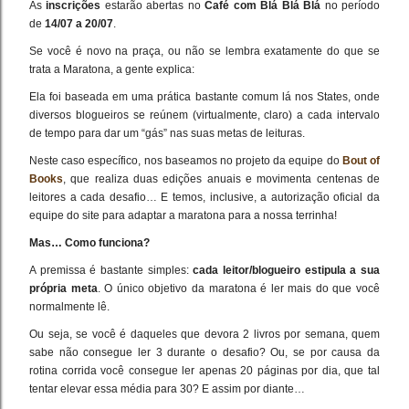
As
inscrições
estarão abertas no
Café com Blá Blá Blá
no período
de
14/07 a 20/07
.
Se você é novo na praça, ou não se lembra exatamente do que se
trata a Maratona, a gente explica:
Ela foi baseada em uma prática bastante comum lá nos States, onde
diversos blogueiros se reúnem (virtualmente, claro) a cada intervalo
de tempo para dar um “gás” nas suas metas de leituras.
Neste caso específico, nos baseamos no projeto da equipe do
Bout of
Books
, que realiza duas edições anuais e movimenta centenas de
leitores a cada desafio… E temos, inclusive, a autorização oficial da
equipe do site para adaptar a maratona para a nossa terrinha!
Mas… Como funciona?
A premissa é bastante simples:
cada leitor/blogueiro estipula a sua
própria meta
. O único objetivo da maratona é ler mais do que você
normalmente lê.
Ou seja, se você é daqueles que devora 2 livros por semana, quem
sabe não consegue ler 3 durante o desafio? Ou, se por causa da
rotina corrida você consegue ler apenas 20 páginas por dia, que tal
tentar elevar essa média para 30? E assim por diante…