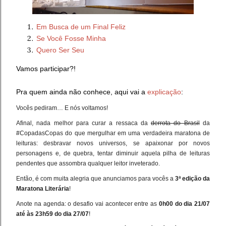
Em Busca de um Final Feliz
Se Você Fosse Minha
Quero Ser Seu
Vamos participar?!
Pra quem ainda não conhece, aqui vai a
explicação
:
Vocês pediram… E nós voltamos!
Afinal, nada melhor para curar a ressaca da
derrota do Brasil
da
#CopadasCopas do que mergulhar em uma verdadeira maratona de
leituras: desbravar novos universos, se apaixonar por novos
personagens e, de quebra, tentar diminuir aquela pilha de leituras
pendentes que assombra qualquer leitor inveterado.
Então, é com muita alegria que anunciamos para vocês a
3ª edição da
Maratona Literária
!
Anote na agenda: o desafio vai acontecer entre as
0h00 do dia 21/07
até às 23h59 do dia 27/07
!