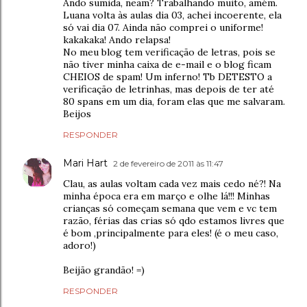
Ando sumida, neam? Trabalhando muito, amém.
Luana volta às aulas dia 03, achei incoerente, ela
só vai dia 07. Ainda não comprei o uniforme!
kakakaka! Ando relapsa!
No meu blog tem verificação de letras, pois se
não tiver minha caixa de e-mail e o blog ficam
CHEIOS de spam! Um inferno! Tb DETESTO a
verificação de letrinhas, mas depois de ter até
80 spans em um dia, foram elas que me salvaram.
Beijos
RESPONDER
Mari Hart
2 de fevereiro de 2011 às 11:47
Clau, as aulas voltam cada vez mais cedo né?! Na
minha época era em março e olhe lá!!! Minhas
crianças só começam semana que vem e vc tem
razão, férias das crias só qdo estamos livres que
é bom ,principalmente para eles! (é o meu caso,
adoro!)
Beijão grandão! =)
RESPONDER