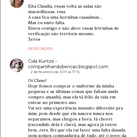
Eita Claudia, essas volta as aulas são
maravilhosas. rsss
A casa fica uma horinhas caaaalmas...
Mas eu sinto falta.
Estou contigo e não abro: essas letrinhas de
verificação são terríveis mesmo.
Xeros
RESPONDER
Cida Kuntze -
compartilhandobencao.blogspot.com
2 de fevereiro de 2011 às 17:15
Oi Clauo!
Hoje fomos comprar o uniforme da minha
pequena e as últimas coisas que faltam ainda
compro amanhã, mas ela tá feliz da vida em
entrar no primeiro ano.
Vai ser uma experiência muuuito diferente pra
mim, pois desde que ela nasceu nunca nos
separamos, mas chegou a hora. Já chorei
(escondido dela é claro), mas agora já estou
bem...rsrs. Sei que ela vai fazer uma falta danada,
pois somos companheira de tudo, até o povo da