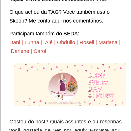
O que achou da TAG? Você também usa o
Skoob? Me conta aqui nos comentários.
Participam também do BEDA:
Dani
|
Lunna
|
Alê
|
Obdulio
|
Roseli
|
Mariana
|
Darlene
|
Carol
Gostou do post? Quais assuntos e ou resenhas
você gostaria de ver por aqui? Escreve aqui