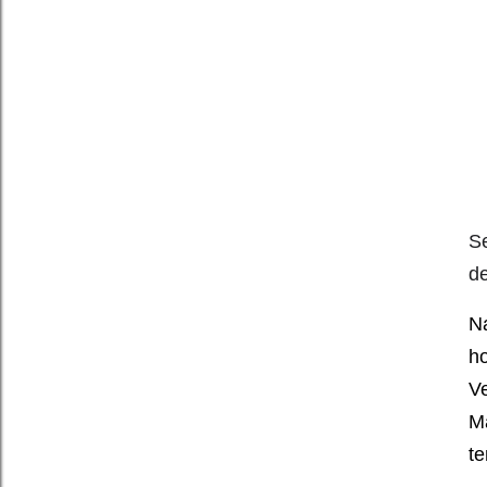
Se
d
Na
ho
Ve
Ma
t