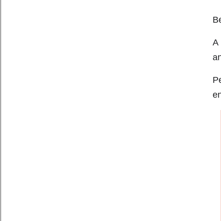
B
A
a
P
en