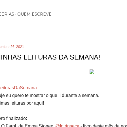
Pular para o conteúdo principal
CERIAS
QUEM ESCREVE
tembro 26, 2021
INHAS LEITURAS DA SEMANA!
LeiturasDaSemana
je eu quero te mostrar o que li durante a semana.⁣⁣⁣⁣
imas leituras por aqui! ⁣
vro finalizado:⁣
 O Farol, de Emma Stonex,
@Intrinseca
- livro deste mês da no