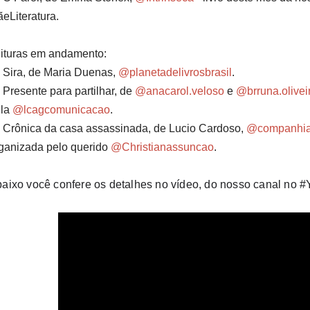
eLiteratura.⁣⁣
ituras em andamento:⁣⁣⁣⁣
 Sira, de Maria Duenas,
@planetadelivrosbrasil
.⁣
 Presente para partilhar, de
@anacarol.veloso
e
@brruna.olivei
ela
@lcagcomunicacao
.⁣
 Crônica da casa assassinada, de Lucio Cardoso,
@companhia
ganizada pelo querido
@Christianassuncao
.⁣
aixo você confere os detalhes no vídeo, do nosso canal no 