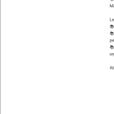
Mã
Le
📚
📚
p
📚
or
Ab