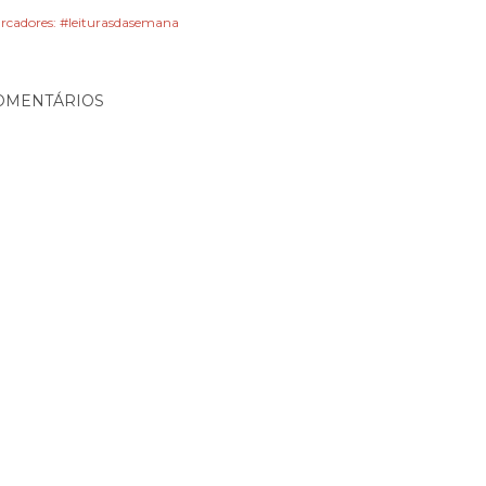
rcadores:
#leiturasdasemana
OMENTÁRIOS