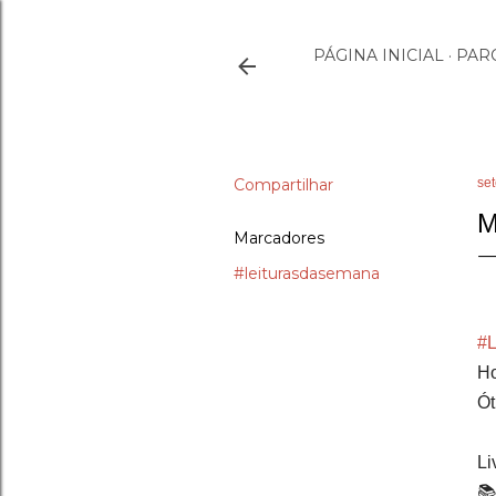
PÁGINA INICIAL
PAR
Compartilhar
se
M
Marcadores
#leiturasdasemana
#
Ho
Ót
Li
📚