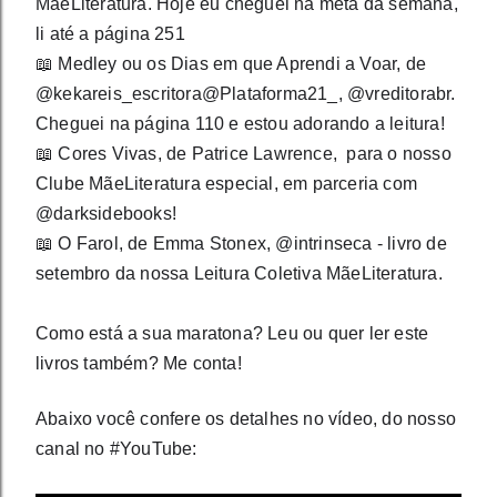
MãeLiteratura. Hoje eu cheguei na meta da semana, 
li até a página 251⠀⠀⠀⠀⠀⠀
📖 Medley ou os Dias em que Aprendi a Voar, de 
@kekareis_escritora@Plataforma21_, @vreditorabr. 
Cheguei na página 110 e estou adorando a leitura!
📖 Cores Vivas, de Patrice Lawrence,  para o nosso 
Clube MãeLiteratura especial, em parceria com 
@darksidebooks! 
📖 O Farol, de Emma Stonex, @intrinseca - livro de 
setembro da nossa Leitura Coletiva MãeLiteratura.
Como está a sua maratona? Leu ou quer ler este 
livros também? Me conta!
Abaixo você confere os detalhes no vídeo, do nosso 
canal no #YouTube: