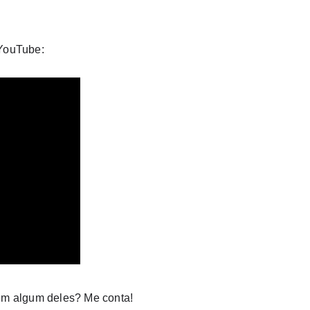
#YouTube:
ém algum deles? Me conta!⁣