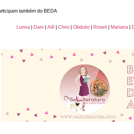
rticipam também do BEDA
Lunna
|
Dani
|
Alê
|
Chris
|
Obdulio
|
Roseli
|
Mariana
|
D