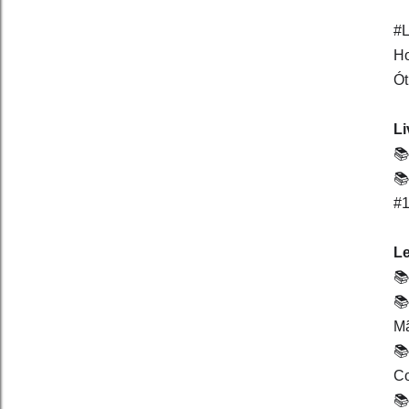
#L
Ho
Ót
Li
📚
📚
#1
Le
📚
📚
Mã
📚
Co
📚