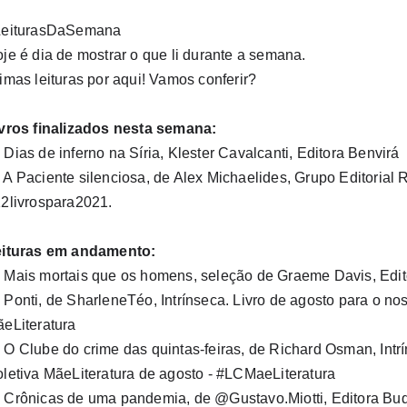
eiturasDaSemana⁣
je é dia de mostrar o que li durante a semana.⁣
imas leituras por aqui! Vamos conferir? ⁣
vros finalizados nesta semana:⁣
 Dias de inferno na Síria, Klester Cavalcanti, Editora Benvirá
 A Paciente silenciosa, de Alex Michaelides, Grupo Editorial 
2livrospara2021.
ituras em andamento:⁣
 Mais mortais que os homens, seleção de Graeme Davis, Edi
 Ponti, de SharleneTéo, Intrínseca. Livro de agosto para o nos
eLiteratura
 O Clube do crime das quintas-feiras, de Richard Osman, Intrí
letiva MãeLiteratura de agosto - #LCMaeLiteratura
 Crônicas de uma pandemia, de @Gustavo.Miotti, Editora Buq