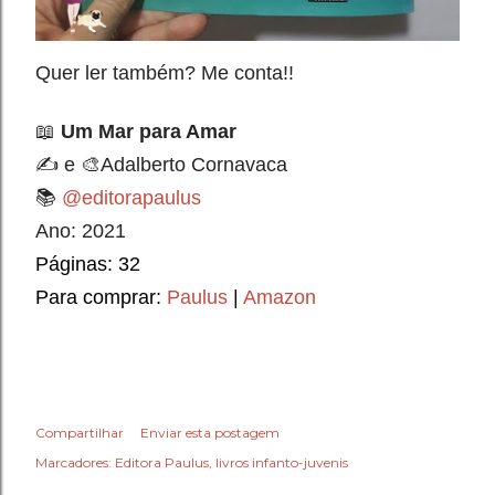
Quer ler também? Me conta!!
📖
Um Mar para Amar⁣
✍️ e 🎨Adalberto Cornavaca⁣
📚
@editorapaulus
Ano: 2021⁣
Páginas: 32⁣⁣
Para comprar:
Paulus
|
Amazon
Compartilhar
Enviar esta postagem
Marcadores:
Editora Paulus
livros infanto-juvenis