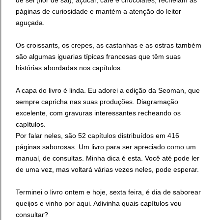
de sel (flor de sal), açúcar, café e chocolates, recheiam as
páginas de curiosidade e mantém a atenção do leitor
aguçada.
Os croissants, os crepes, as castanhas e as ostras também
são algumas iguarias típicas francesas que têm suas
histórias abordadas nos capítulos.
A capa do livro é linda. Eu adorei a edição da Seoman, que
sempre capricha nas suas produções. Diagramação
excelente, com gravuras interessantes recheando os
capítulos.
Por falar neles, são 52 capítulos distribuídos em 416
páginas saborosas. Um livro para ser apreciado como um
manual, de consultas. Minha dica é esta. Você até pode ler
de uma vez, mas voltará várias vezes neles, pode esperar.
Terminei o livro ontem e hoje, sexta feira, é dia de saborear
queijos e vinho por aqui. Adivinha quais capítulos vou
consultar?