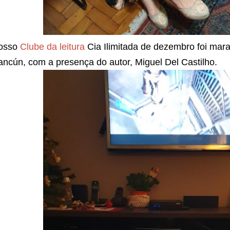
osso
Clube da leitura
Cia Ilimitada de dezembro foi mara
ncún, com a presença do autor, Miguel Del Castilho.