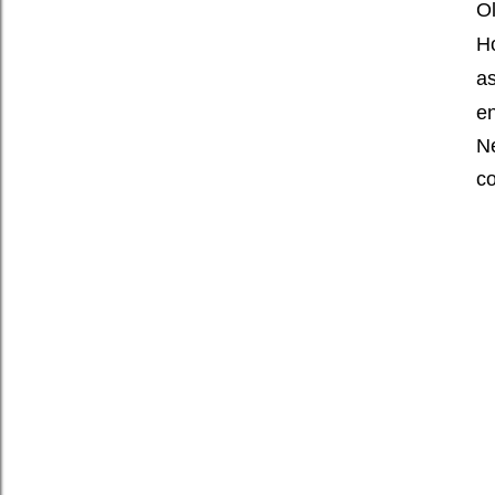
Ol
H
as
en
N
c