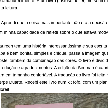
 amadurecimento. É um livro gostoso de ler, me senti m
ta leitura.
..Aprendi que a coisa mais importante não era a decisã
m minha capacidade de refletir sobre o que estava moti
ureen tem uma história interessantíssima e sua escrita 
pa é bem bonita, simples e chique, passa a imagem que
stei também da combinação das cores. O livro é dividi
ntrodução e agradecimentos. A edição
da Seoman é
capr
tra em tamanho confortável. A tradução do livro foi feit
rpe Duarte. Recebi este livro num kit fofo, com um pla
orei!