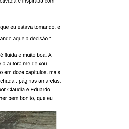
otivada e inspirada com
o que eu estava tomando, e
vando aquela decisão."
é fluida e muito boa. A
 a autora me deixou.
do em doze capítulos, mais
ichada , páginas amarelas,
a por Claudia e Eduardo
nner bem bonito, que eu