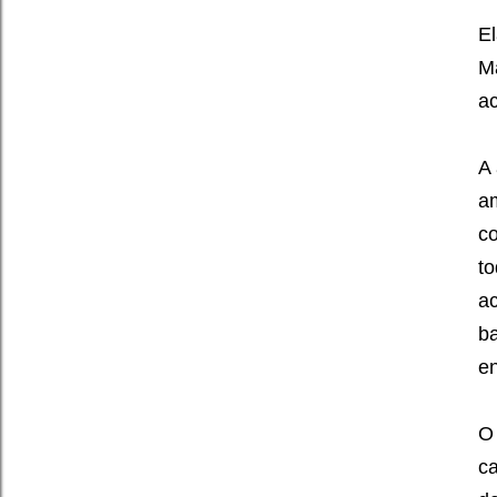
E
Ma
a
A 
am
co
to
ac
b
e
O 
ca