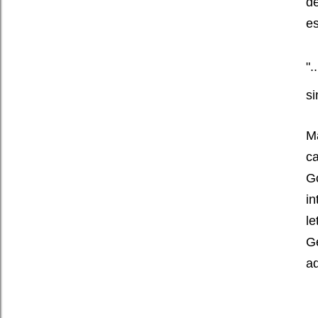
de
es
".
si
Ma
ca
Go
i
le
Ge
ad