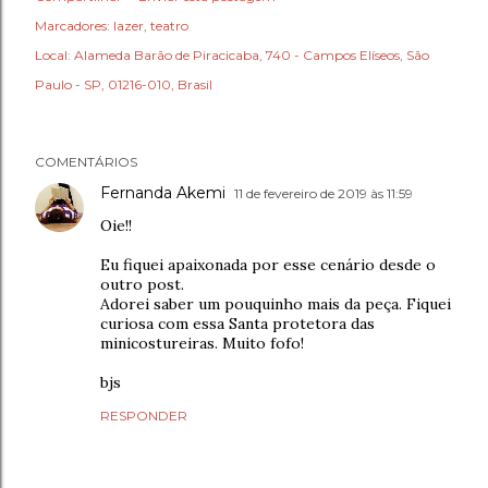
Marcadores:
lazer
teatro
Local:
Alameda Barão de Piracicaba, 740 - Campos Elíseos, São
Paulo - SP, 01216-010, Brasil
COMENTÁRIOS
Fernanda Akemi
11 de fevereiro de 2019 às 11:59
Oie!!
Eu fiquei apaixonada por esse cenário desde o
outro post.
Adorei saber um pouquinho mais da peça. Fiquei
curiosa com essa Santa protetora das
minicostureiras. Muito fofo!
bjs
RESPONDER