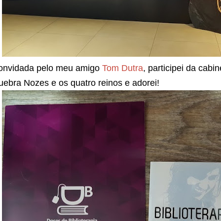
onvidada pelo meu amigo
Tom Dutra
, participei da cab
ebra Nozes e os quatro reinos e adorei!