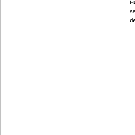
Ho
se
d