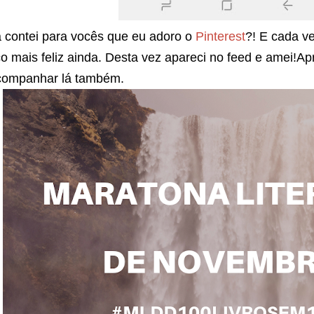
 contei para vocês que eu adoro o
Pinterest
?! E cada v
co mais feliz ainda. Desta vez apareci no feed e amei!Ap
companhar lá também.