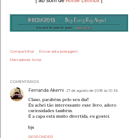
| ao som de
Annie Lennox
|
Compartilhar
Enviar esta postagem
Marcadores:
livros
COMENTÁRIOS
Fernanda Akemi
27 de agosto de 2018 às 10:36
Clauo, parabéns pelo seu dia!!
Eu achei tão interessante esse livro, adoro
curiosidades também.
E a capa está muito divertida, eu gostei.
bjs
RESPONDER