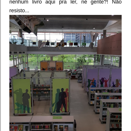
nenhum livro aqui pra ler, né gente?! Não
resisto...