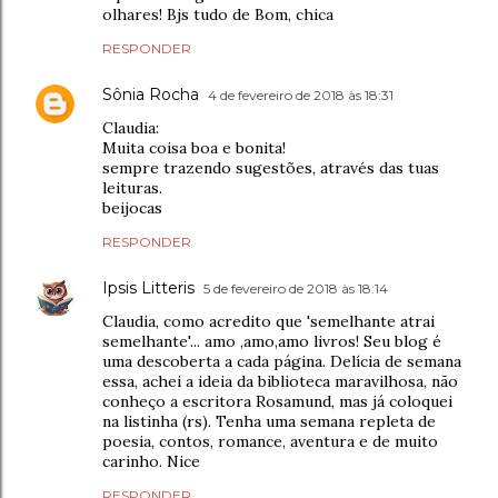
olhares! Bjs tudo de Bom, chica
RESPONDER
Sônia Rocha
4 de fevereiro de 2018 às 18:31
Claudia:
Muita coisa boa e bonita!
sempre trazendo sugestões, através das tuas
leituras.
beijocas
RESPONDER
Ipsis Litteris
5 de fevereiro de 2018 às 18:14
Claudia, como acredito que 'semelhante atrai
semelhante'... amo ,amo,amo livros! Seu blog é
uma descoberta a cada página. Delícia de semana
essa, achei a ideia da biblioteca maravilhosa, não
conheço a escritora Rosamund, mas já coloquei
na listinha (rs). Tenha uma semana repleta de
poesia, contos, romance, aventura e de muito
carinho. Nice
RESPONDER