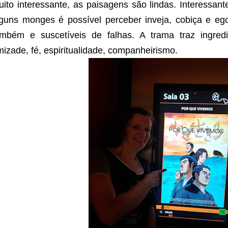
uito interessante, as paisagens são lindas. Interessa
lguns monges é possível perceber inveja, cobiça e eg
ambém e suscetíveis de falhas. A trama traz ingred
izade, fé, espiritualidade, companheirismo.