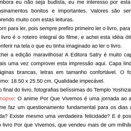
mbora eu não seja budista, eu me interesso por esta 
nsinamentos bonitos e importantes. Valores são s
rendo muito com estas leituras.
rri para ler, pois sempre prefiro primeiro ler o livro, para
livro é o roteiro integral do filme, e achei esta idéia ó
nferir na tela o que eu tinha imaginado ao ler o livro.
chei a edição maravilhosa! A Editora Satry é muito ca
ais uma vez comprovei esta impressão aqui. Capa lind
áginas brancas, letras em tamanho confortável. O f
timo:
18.50 x 25.50 cm. Qualidade impecável.
 final do livro, fotografias belíssimas do Templo Yoshiza
inopse
:
O anime Por Que Vivemos é uma jornada ao au
ilme faz um questionamento fundamental para os dias a
ida? Existe mesmo uma verdadeira felicidade? E é poss
o livro Por que Vivemos, que vendeu mais de um milhã