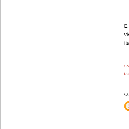
E
vi
It
Co
Ma
C