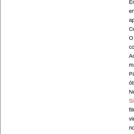
E
e
ap
Co
O 
co
A
m
P
ó
No
S
f
v
n