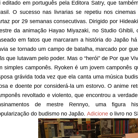
oi editado em português pela Editora Satry, que també
rasil. O sucesso nas livrarias se repetiu nos cinema
rtaz por 29 semanas consecutivas. Dirigido por Hideak
estre da animação Hayao Miyazaki, no Studio Ghibli, 
aseado em fatos que marcaram a história do Japão há
via se tornado um campo de batalha, marcado por guerr
ãs que lutavam pelo poder. Mas o “herói” de Por que V
m simples camponês. Ryoken é um jovem camponês que
sposa grávida toda vez que ela canta uma música budi
osa e doente por considerá-la um estorvo. O anime ret
mponês revoltado e violento, que encontrou a verdadei
nsinamentos de mestre Rennyo, uma figura histó
opularização do budismo no Japão.
Adicione
o livro no 