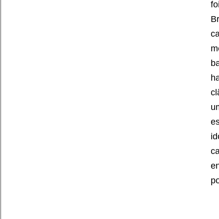
f
B
ca
m
b
ha
cl
u
e
id
ca
e
p