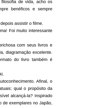
filosofia de vida, acho os
empre benéficos e sempre
 depois assistir o filme.
tima! Foi muito interessante
prichosa com seus livros e
a, diagramação excelente.
ormato do livro também é
ki.
toconhecimento. Afinal, o
tuais: qual o propósito da
ível alcançá-la? Inspirado
o de exemplares no Japão,