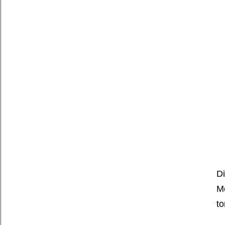
D
Me
to