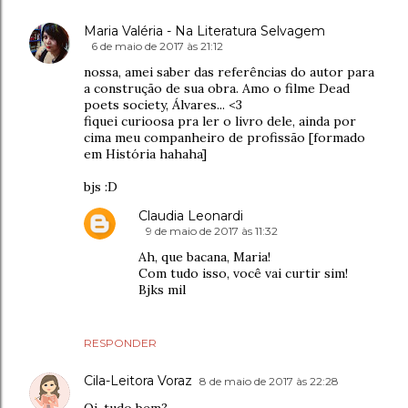
Maria Valéria - Na Literatura Selvagem
6 de maio de 2017 às 21:12
nossa, amei saber das referências do autor para
a construção de sua obra. Amo o filme Dead
poets society, Álvares... <3
fiquei curioosa pra ler o livro dele, ainda por
cima meu companheiro de profissão [formado
em História hahaha]
bjs :D
Claudia Leonardi
9 de maio de 2017 às 11:32
Ah, que bacana, Maria!
Com tudo isso, você vai curtir sim!
Bjks mil
RESPONDER
Cila-Leitora Voraz
8 de maio de 2017 às 22:28