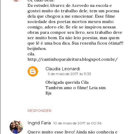
Oi, tudo bem?
Eu estudei Alvarez de Azevedo na escola e
gostei muito do trabalho dele, tem um poema
dela que chegou a me emocionar. Esse filme
sociedade dos poetas mortos mexeu muito
comigo, adoro ele. Se ele se inspirou nessas
obras para compor seu livro, seu trabalho deve
ser muito bom. Eu não leio poesias, mas quem
que lê é uma boa dica. Sua resenha ficou ótima!!!!
beijinhos.
cila.
http://cantinhoparaleitura.blogspot.com.br/
Claudia Leonardi
9 de maio de 2017 às 11:33
Obrigada querida Cila
Também amo o filme! Leia sim
Bjs
RESPONDER
Ingrid Faria
10 de maio de 2017 às 00:36
Quero muito esse livro! Ainda não conhecia e