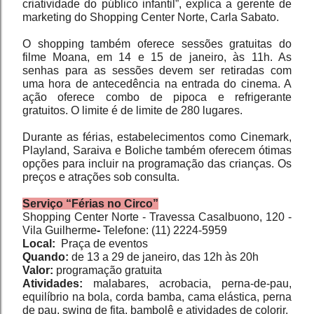
criatividade do público infantil”, explica a gerente de 
marketing do Shopping Center Norte, Carla Sabato.
O shopping também oferece sessões gratuitas do 
filme Moana, em 14 e 15 de janeiro, às 11h. As 
senhas para as sessões devem ser retiradas com 
uma hora de antecedência na entrada do cinema. A 
ação oferece combo de pipoca e refrigerante 
gratuitos. O limite é de limite de 280 lugares.
Durante as férias, estabelecimentos como Cinemark, 
Playland, Saraiva e Boliche também oferecem ótimas 
opções para incluir na programação das crianças. Os 
preços e atrações sob consulta.
Serviço “Férias no Circo”
Shopping Center Norte -
Travessa Casalbuono, 120 - 
Vila Guilherme
- 
Telefone: (11) 2224-5959 
Local:
  Praça de eventos
Quando:
 de 13 a 29 de janeiro, das 12h às 20h
Valor:
 programação gratuita
Atividades:
 malabares, acrobacia, perna-de-pau, 
equilíbrio na bola, corda bamba, cama elástica, perna 
de pau, swing de fita, bambolê e atividades de colorir.