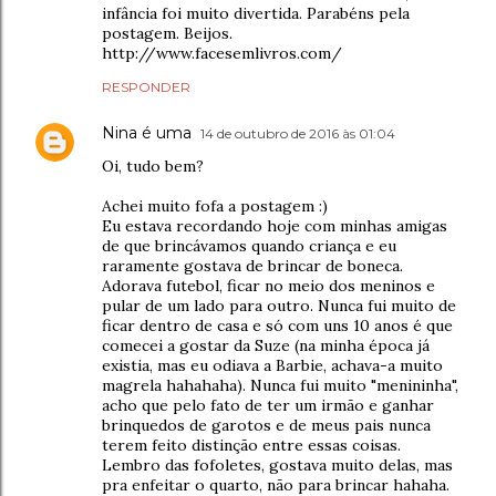
infância foi muito divertida. Parabéns pela
postagem. Beijos.
http://www.facesemlivros.com/
RESPONDER
Nina é uma
14 de outubro de 2016 às 01:04
Oi, tudo bem?
Achei muito fofa a postagem :)
Eu estava recordando hoje com minhas amigas
de que brincávamos quando criança e eu
raramente gostava de brincar de boneca.
Adorava futebol, ficar no meio dos meninos e
pular de um lado para outro. Nunca fui muito de
ficar dentro de casa e só com uns 10 anos é que
comecei a gostar da Suze (na minha época já
existia, mas eu odiava a Barbie, achava-a muito
magrela hahahaha). Nunca fui muito "menininha",
acho que pelo fato de ter um irmão e ganhar
brinquedos de garotos e de meus pais nunca
terem feito distinção entre essas coisas.
Lembro das fofoletes, gostava muito delas, mas
pra enfeitar o quarto, não para brincar hahaha.