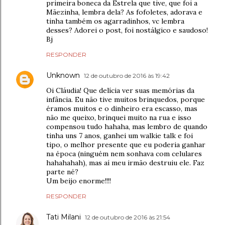
primeira boneca da Estrela que tive, que foi a
Mãezinha, lembra dela? As fofoletes, adorava e
tinha também os agarradinhos, vc lembra
desses? Adorei o post, foi nostálgico e saudoso!
Bj
RESPONDER
Unknown
12 de outubro de 2016 às 19:42
Oi Cláudia! Que delícia ver suas memórias da
infância. Eu não tive muitos brinquedos, porque
éramos muitos e o dinheiro era escasso, mas
não me queixo, brinquei muito na rua e isso
compensou tudo hahaha, mas lembro de quando
tinha uns 7 anos, ganhei um walkie talk e foi
tipo, o melhor presente que eu poderia ganhar
na época (ninguém nem sonhava com celulares
hahahahah), mas aí meu irmão destruiu ele. Faz
parte né?
Um beijo enorme!!!!
RESPONDER
Tati Milani
12 de outubro de 2016 às 21:54