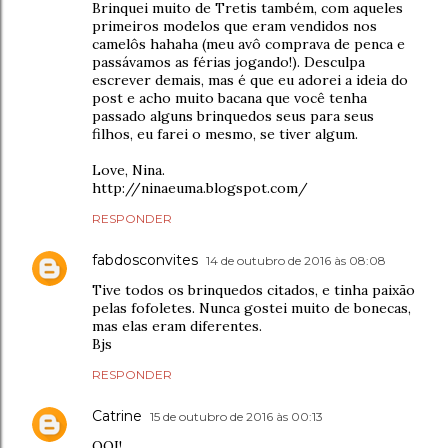
Brinquei muito de Tretis também, com aqueles
primeiros modelos que eram vendidos nos
camelôs hahaha (meu avô comprava de penca e
passávamos as férias jogando!). Desculpa
escrever demais, mas é que eu adorei a ideia do
post e acho muito bacana que você tenha
passado alguns brinquedos seus para seus
filhos, eu farei o mesmo, se tiver algum.
Love, Nina.
http://ninaeuma.blogspot.com/
RESPONDER
fabdosconvites
14 de outubro de 2016 às 08:08
Tive todos os brinquedos citados, e tinha paixão
pelas fofoletes. Nunca gostei muito de bonecas,
mas elas eram diferentes.
Bjs
RESPONDER
Catrine
15 de outubro de 2016 às 00:13
OOI!