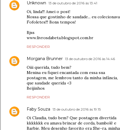
Unknown
13 de outubro de 2016 às 13:41
Oi, linda!!! Amei o post!
Nossa que gostinho de saudade... eu colecionava
Fofoletes!!! Bons tempos!
Bjss
www.livrosdabeta.blogspot.com.br
RESPONDER
Morgana Brunner
13 de outubro de 2016 às 14:46
Oiii querida, tudo bem?
Menina eu fiquei encantada com essa sua
postagem, me lembrou tanto da minha infância,
que saudade querida <3
Beijinhos
RESPONDER
Faby Souza
13 de outubro de 2016 às 19:15
Oi Claudia, tudo bem? Que postagem divertida
kkkkkkk eu amava brincar de corda, bambolê e
Barbie. Meu desenho favorito era She-ra, minha