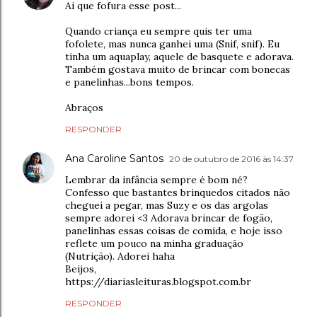
Ai que fofura esse post...
Quando criança eu sempre quis ter uma
fofolete, mas nunca ganhei uma (Snif, snif). Eu
tinha um aquaplay, aquele de basquete e adorava.
Também gostava muito de brincar com bonecas
e panelinhas...bons tempos.
Abraços
RESPONDER
Ana Caroline Santos
20 de outubro de 2016 às 14:37
Lembrar da infância sempre é bom né?
Confesso que bastantes brinquedos citados não
cheguei a pegar, mas Suzy e os das argolas
sempre adorei <3 Adorava brincar de fogão,
panelinhas essas coisas de comida, e hoje isso
reflete um pouco na minha graduação
(Nutrição). Adorei haha
Beijos,
https://diariasleituras.blogspot.com.br
RESPONDER