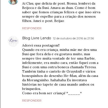
Ai Clau, que delícia de post. Nossa, lembrei da
Beijoca e da Susi. Amava as duas. Como é bom
saber que fomos crianças felizes e que isso sirva
sempre de espelho para a criação dos nossos
filhos. Amei o post. Beijao
RESPONDER
Blog Livre Lendo
12 de outubro de 2016 às 21:56
Adorei essa postagem!!
Quando eu era criança, minha mãe me deu uma
Susi que fora dela e eu gostava muito, mas
sempre tive muita vontade de ter uma Barbie,
infelizmente, era muito cara, então fiquei com a
Susi e com uma outra boneca chamada Teresa.
Também tinha o castelo de Grayskull e vários
bonequinhos do desenho He-Man, além da casa
da Moranguinho. hahahaha Eu inventava
histórias no tapete de casa usando ambos os
brinquedos.
Como era bom ser criança! *_____*
RESPONDER