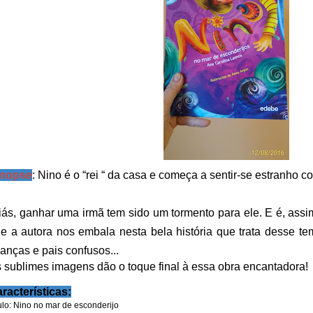
inopse
:
Nino é o “rei “ da casa e começa a sentir-se estranho 
iás, ganhar uma irmã tem sido um tormento para ele. E é, assi
e a autora nos embala nesta bela história que trata desse t
ianças e pais confusos...
 sublimes imagens dão o toque final à essa obra encantadora!
racterísticas:
ulo: Nino no mar de esconderijo