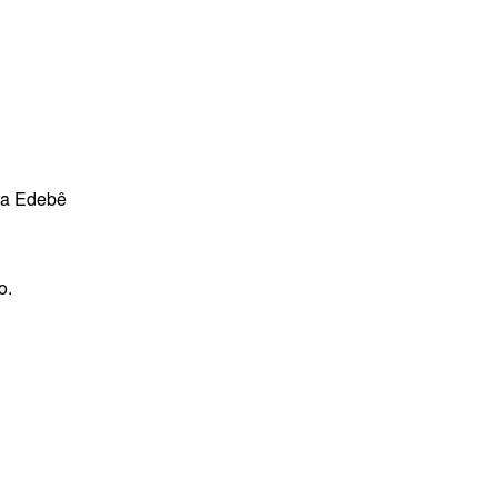
ra Edebê
o.