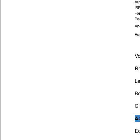
Au
ISB
Fo
Pa
An
Ed
Vo
Re
Le
Be
Cl
A
Ed