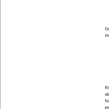
Go
im
Ri
ab
Na
pr