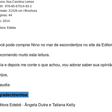
tora: Ana Carolina Lemos
N :
978-85-67514-93-2
rmato:
21X26 cm / Brochura
ginas: 44
o: 2014
itora: Edebe
cê pode comprar Nino no mar de esconderijos no site da
Edito
comendo muito esta leitura.
ia e depois me conte o que achou, vou adorar saber sua opiniã
ijos,
audia
gradecimentos:
itora Edebê
- Ângela Dutra e Tatiana Kelly