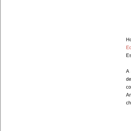
Ho
E
Es
A 
de
co
An
ch