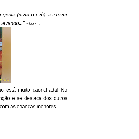
gente (dizia o avô), escrever
levando...".
(página 22)
ão está muito caprichada! No
nção e se destaca dos outros
r com as crianças menores.