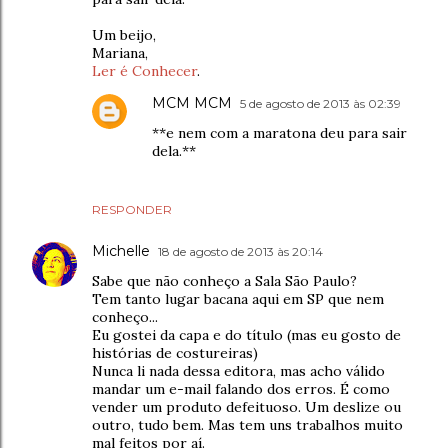
Um beijo,
Mariana,
Ler é Conhecer
.
MCM MCM
5 de agosto de 2013 às 02:39
**e nem com a maratona deu para sair
dela.**
RESPONDER
Michelle
18 de agosto de 2013 às 20:14
Sabe que não conheço a Sala São Paulo?
Tem tanto lugar bacana aqui em SP que nem
conheço...
Eu gostei da capa e do título (mas eu gosto de
histórias de costureiras)
Nunca li nada dessa editora, mas acho válido
mandar um e-mail falando dos erros. É como
vender um produto defeituoso. Um deslize ou
outro, tudo bem. Mas tem uns trabalhos muito
mal feitos por aí.