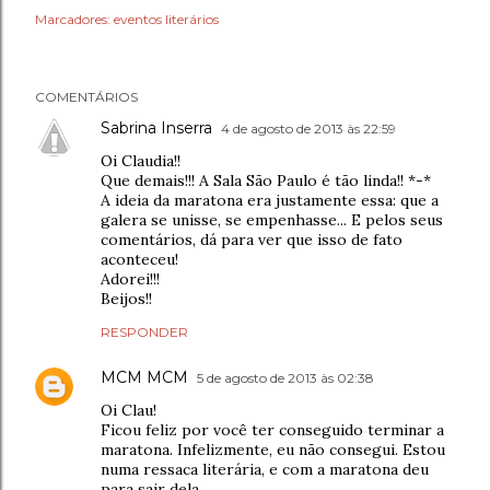
Marcadores:
eventos literários
COMENTÁRIOS
Sabrina Inserra
4 de agosto de 2013 às 22:59
Oi Claudia!!
Que demais!!! A Sala São Paulo é tão linda!! *-*
A ideia da maratona era justamente essa: que a
galera se unisse, se empenhasse... E pelos seus
comentários, dá para ver que isso de fato
aconteceu!
Adorei!!!
Beijos!!
RESPONDER
MCM MCM
5 de agosto de 2013 às 02:38
Oi Clau!
Ficou feliz por você ter conseguido terminar a
maratona. Infelizmente, eu não consegui. Estou
numa ressaca literária, e com a maratona deu
para sair dela.