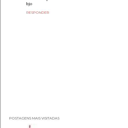
bjo
RESPONDER
P
POSTAGENS MAIS VISITADAS
o
s