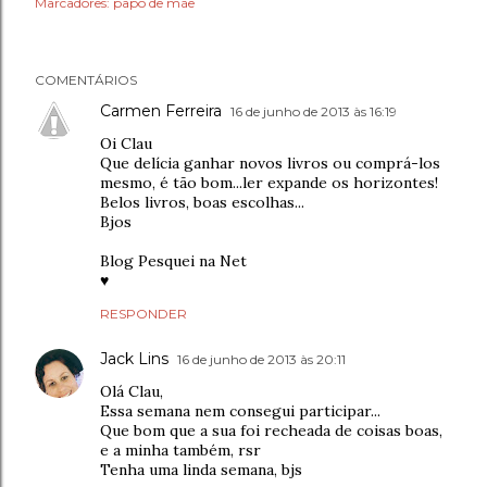
Marcadores:
papo de mãe
COMENTÁRIOS
Carmen Ferreira
16 de junho de 2013 às 16:19
Oi Clau
Que delícia ganhar novos livros ou comprá-los
mesmo, é tão bom...ler expande os horizontes!
Belos livros, boas escolhas...
Bjos
Blog Pesquei na Net
♥
RESPONDER
Jack Lins
16 de junho de 2013 às 20:11
Olá Clau,
Essa semana nem consegui participar...
Que bom que a sua foi recheada de coisas boas,
e a minha também, rsr
Tenha uma linda semana, bjs