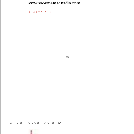
www.asosmamaenadia.com
RESPONDER
P
POSTAGENS MAIS VISITADAS
o
s