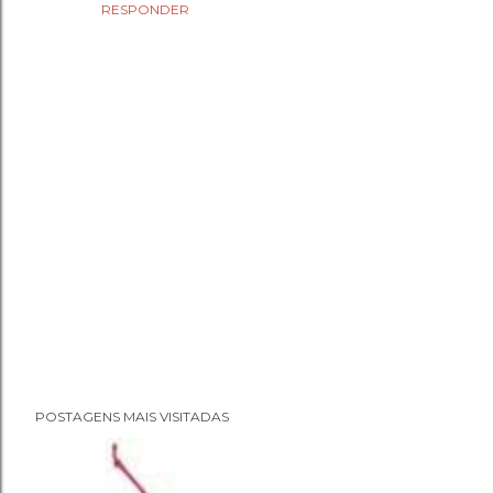
RESPONDER
P
POSTAGENS MAIS VISITADAS
o
s
t