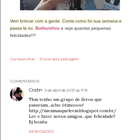
Vem brincar com a gente. Conta como foi sua semana e
passa lá no
Botõezinhos
e veja quantas pequenas
felicidades!!!!
Compartilhar
Enviar esta postagem
COMENTÁRIOS
Cristin
5 de abril de 2013 às 11:13
Tbm tenho um grupo de livros que
passeiam...acho ótimoooo!
http://meninasqueleem.blogspot.com.br/
Ler e fazer novos amigos...que felicidade!!
Bj bonita
RESPONDER