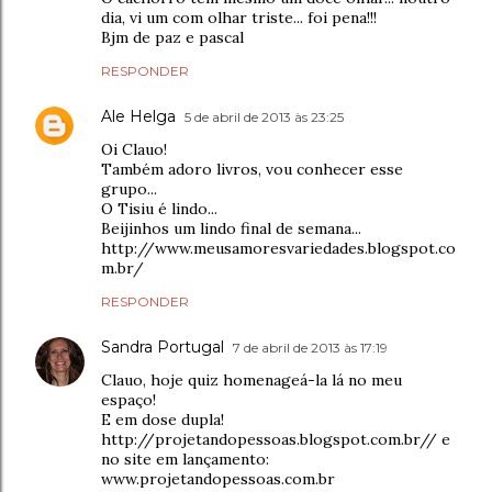
dia, vi um com olhar triste... foi pena!!!
Bjm de paz e pascal
RESPONDER
Ale Helga
5 de abril de 2013 às 23:25
Oi Clauo!
Também adoro livros, vou conhecer esse
grupo...
O Tisiu é lindo...
Beijinhos um lindo final de semana...
http://www.meusamoresvariedades.blogspot.co
m.br/
RESPONDER
Sandra Portugal
7 de abril de 2013 às 17:19
Clauo, hoje quiz homenageá-la lá no meu
espaço!
E em dose dupla!
http://projetandopessoas.blogspot.com.br// e
no site em lançamento:
www.projetandopessoas.com.br