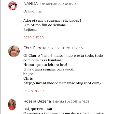
NANDA
5 de abril de 2013 às 11:20
Oi lindinha
Adorei suas pequenas felicidades !
Um ótimo fim de semana !
Beijocas
RESPONDER
Chris Ferreira
5 de abril de 2013 às 13:55
OI Clau, o Tisiu é muito lindo e está todo, todo
com com essa bandana.
Nossa, quanta leitura boa!
Uma ótima semana para você.
beijos
Chris
http://inventandocomamamae.blogspot.com/
RESPONDER
Roselia Bezerra
5 de abril de 2013 às 16:28
Olá, querida Clau
O cachorro tem mesmo um doce olhar... noutro