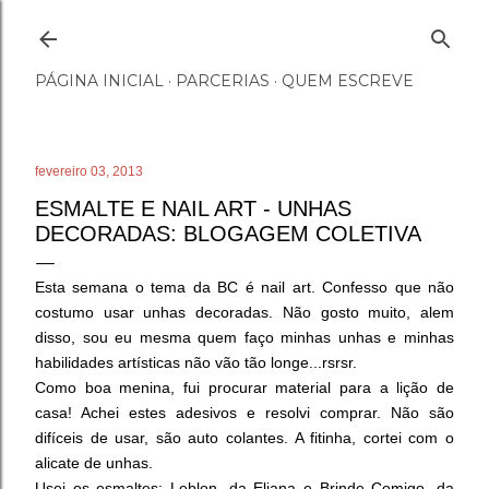
Pular para o conteúdo principal
PÁGINA INICIAL
PARCERIAS
QUEM ESCREVE
fevereiro 03, 2013
ESMALTE E NAIL ART - UNHAS
DECORADAS: BLOGAGEM COLETIVA
Esta semana o tema da BC é nail art. Confesso que não
costumo usar unhas decoradas. Não gosto muito, alem
disso, sou eu mesma quem faço minhas unhas e minhas
habilidades artísticas não vão tão longe...rsrsr.
Como boa menina, fui procurar material para a lição de
casa! Achei estes adesivos e resolvi comprar. Não são
difíceis de usar, são auto colantes. A fitinha, cortei com o
alicate de unhas.
Usei os esmaltes: Leblon, da Eliana e Brinde Comigo, da