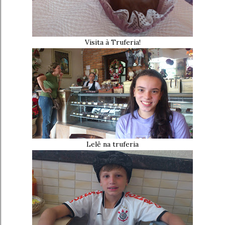
Visita à Truferia!
Lelê na truferia