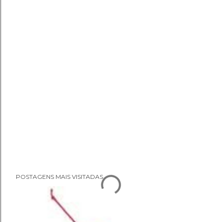
P
POSTAGENS MAIS VISITADAS
o
s
t
a