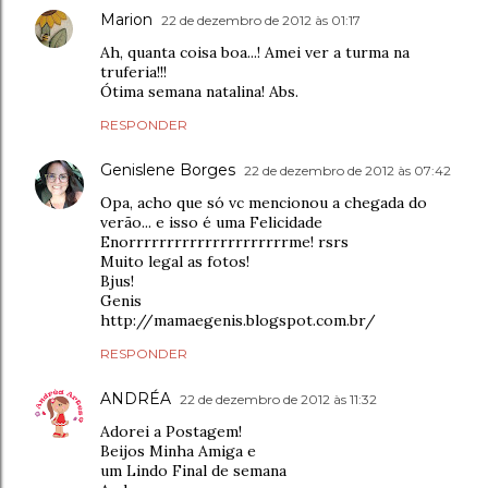
Marion
22 de dezembro de 2012 às 01:17
Ah, quanta coisa boa...! Amei ver a turma na
truferia!!!
Ótima semana natalina! Abs.
RESPONDER
Genislene Borges
22 de dezembro de 2012 às 07:42
Opa, acho que só vc mencionou a chegada do
verão... e isso é uma Felicidade
Enorrrrrrrrrrrrrrrrrrrrrme! rsrs
Muito legal as fotos!
Bjus!
Genis
http://mamaegenis.blogspot.com.br/
RESPONDER
ANDRÉA
22 de dezembro de 2012 às 11:32
Adorei a Postagem!
Beijos Minha Amiga e
um Lindo Final de semana