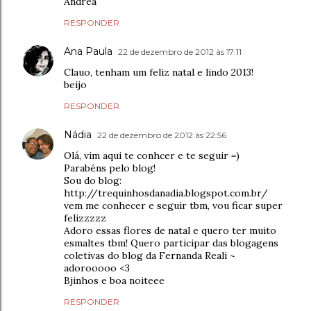
Andrea
RESPONDER
Ana Paula
22 de dezembro de 2012 às 17:11
Clauo, tenham um feliz natal e lindo 2013!
beijo
RESPONDER
Nádia
22 de dezembro de 2012 às 22:56
Olá, vim aqui te conhcer e te seguir =)
Parabéns pelo blog!
Sou do blog:
http://trequinhosdanadia.blogspot.com.br/
vem me conhecer e seguir tbm, vou ficar super
felizzzzz
Adoro essas flores de natal e quero ter muito
esmaltes tbm! Quero participar das blogagens
coletivas do blog da Fernanda Reali ~
adorooooo <3
Bjinhos e boa noiteee
RESPONDER