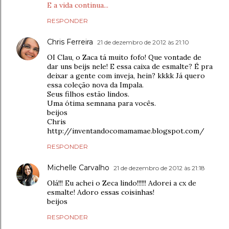
E a vida continua...
RESPONDER
Chris Ferreira
21 de dezembro de 2012 às 21:10
OI Clau, o Zaca tá muito fofo! Que vontade de
dar uns beijs nele! E essa caixa de esmalte? É pra
deixar a gente com inveja, hein? kkkk Já quero
essa coleção nova da Impala.
Seus filhos estão lindos.
Uma ótima semnana para vocês.
beijos
Chris
http://inventandocomamamae.blogspot.com/
RESPONDER
Michelle Carvalho
21 de dezembro de 2012 às 21:18
Olá!!! Eu achei o Zeca lindo!!!!!! Adorei a cx de
esmalte! Adoro essas coisinhas!
beijos
RESPONDER