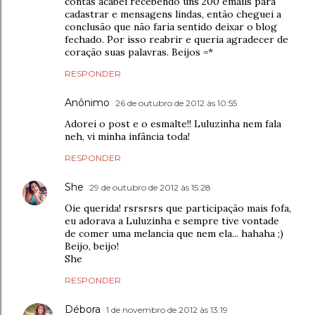
contas acabei recebendo uns 200 emails para
cadastrar e mensagens lindas, então cheguei a
conclusão que não faria sentido deixar o blog
fechado. Por isso reabrir e queria agradecer de
coração suas palavras. Beijos =*
RESPONDER
Anônimo
26 de outubro de 2012 às 10:55
Adorei o post e o esmalte!! Luluzinha nem fala
neh, vi minha infância toda!
RESPONDER
She
29 de outubro de 2012 às 15:28
Oie querida! rsrsrsrs que participação mais fofa,
eu adorava a Luluzinha e sempre tive vontade
de comer uma melancia que nem ela... hahaha ;)
Beijo, beijo!
She
RESPONDER
Débora
1 de novembro de 2012 às 13:19