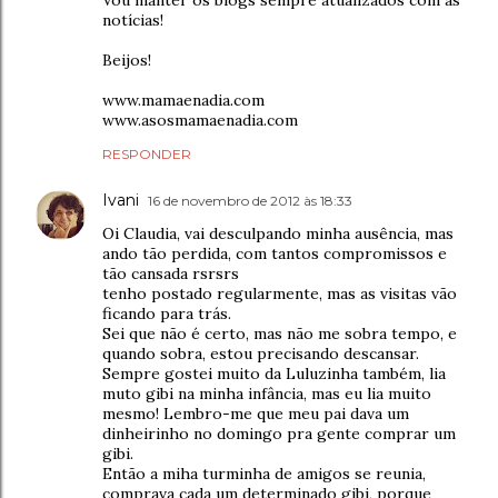
Vou manter os blogs sempre atualizados com as
notícias!
Beijos!
www.mamaenadia.com
www.asosmamaenadia.com
RESPONDER
Ivani
16 de novembro de 2012 às 18:33
Oi Claudia, vai desculpando minha ausência, mas
ando tão perdida, com tantos compromissos e
tão cansada rsrsrs
tenho postado regularmente, mas as visitas vão
ficando para trás.
Sei que não é certo, mas não me sobra tempo, e
quando sobra, estou precisando descansar.
Sempre gostei muito da Luluzinha também, lia
muto gibi na minha infância, mas eu lia muito
mesmo! Lembro-me que meu pai dava um
dinheirinho no domingo pra gente comprar um
gibi.
Então a miha turminha de amigos se reunia,
comprava cada um determinado gibi, porque