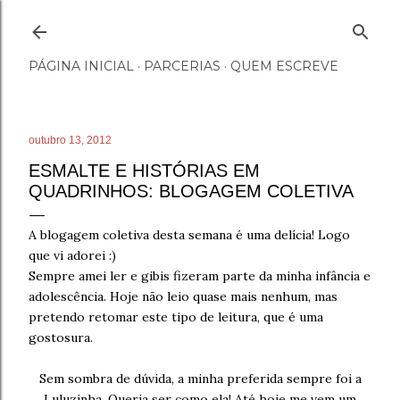
Pular para o conteúdo principal
PÁGINA INICIAL
PARCERIAS
QUEM ESCREVE
outubro 13, 2012
ESMALTE E HISTÓRIAS EM
QUADRINHOS: BLOGAGEM COLETIVA
A blogagem coletiva desta semana é uma delícia! Logo
que vi adorei :)
Sempre amei ler e gibis fizeram parte da minha infância e
adolescência. Hoje não leio quase mais nenhum, mas
pretendo retomar este tipo de leitura, que é uma
gostosura.
Sem sombra de dúvida, a minha preferida sempre foi a
Luluzinha. Queria ser como ela! Até hoje me vem um