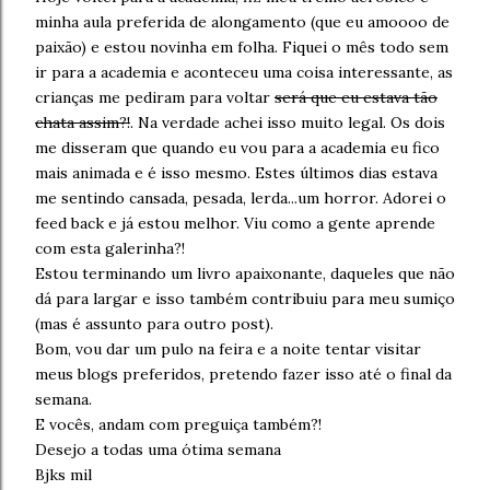
minha aula preferida de alongamento (que eu amoooo de
paixão) e estou novinha em folha. Fiquei o mês todo sem
ir para a academia e aconteceu uma coisa interessante, as
crianças me pediram para voltar
será que eu estava tão
chata assim?!
. Na verdade achei isso muito legal. Os dois
me disseram que quando eu vou para a academia eu fico
mais animada e é isso mesmo. Estes últimos dias estava
me sentindo cansada, pesada, lerda...um horror. Adorei o
feed back e já estou melhor. Viu como a gente aprende
com esta galerinha?!
Estou terminando um livro apaixonante, daqueles que não
dá para largar e isso também contribuiu para meu sumiço
(mas é assunto para outro post).
Bom, vou dar um pulo na feira e a noite tentar visitar
meus blogs preferidos, pretendo fazer isso até o final da
semana.
E vocês, andam com preguiça também?!
Desejo a todas uma ótima semana
Bjks mil