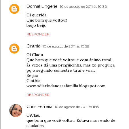
Doma! Lingerie
10 de agosto de 2011 às 10:30
Oi querida,
Que bom que voltou!!
beijo beijo
RESPONDER
Cinthia
10 de agosto de 2011 às 10:58
Oi Claou
Que bom que você voltou e com ânimo total...
às vezes dá uma preguicinha, mas xô preguiça,
pq o segundo semestre tá aí e voa...
Beijão
Cinthia
www.odiariodanossafamilia.blogspot.com
RESPONDER
Chris Ferreira
10 de agosto de 2011 às 11:15
OiClau,
que bom que você voltou. Estava morrendo de
saudades.