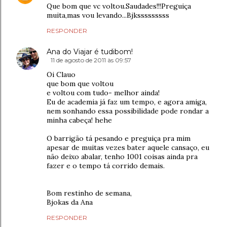
Que bom que vc voltou.Saudades!!!Preguiça
muita,mas vou levando...Bjksssssssss
RESPONDER
Ana do Viajar é tudibom!
11 de agosto de 2011 às 09:57
Oi Clauo
que bom que voltou
e voltou com tudo- melhor ainda!
Eu de academia já faz um tempo, e agora amiga,
nem sonhando essa possibilidade pode rondar a
minha cabeça! hehe
O barrigão tá pesando e preguiça pra mim
apesar de muitas vezes bater aquele cansaço, eu
não deixo abalar, tenho 1001 coisas ainda pra
fazer e o tempo tá corrido demais.
Bom restinho de semana,
Bjokas da Ana
RESPONDER