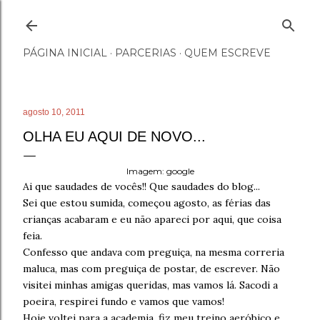
Pular para o conteúdo principal
PÁGINA INICIAL
PARCERIAS
QUEM ESCREVE
agosto 10, 2011
OLHA EU AQUI DE NOVO...
Imagem: google
Ai que saudades de vocês!! Que saudades do blog...
Sei que estou sumida, começou agosto, as férias das
crianças acabaram e eu não apareci por aqui, que coisa
feia.
Confesso que andava com preguiça, na mesma correria
maluca, mas com preguiça de postar, de escrever. Não
visitei minhas amigas queridas, mas vamos lá. Sacodi a
poeira, respirei fundo e vamos que vamos!
Hoje voltei para a academia, fiz meu treino aeróbico e