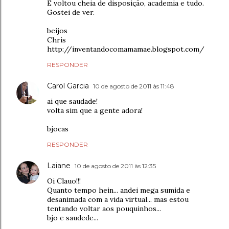
E voltou cheia de disposição, academia e tudo.
Gostei de ver.
beijos
Chris
http://inventandocomamamae.blogspot.com/
RESPONDER
Carol Garcia
10 de agosto de 2011 às 11:48
ai que saudade!
volta sim que a gente adora!
bjocas
RESPONDER
Laiane
10 de agosto de 2011 às 12:35
Oi Clauo!!!
Quanto tempo hein... andei mega sumida e
desanimada com a vida virtual... mas estou
tentando voltar aos pouquinhos...
bjo e saudede...