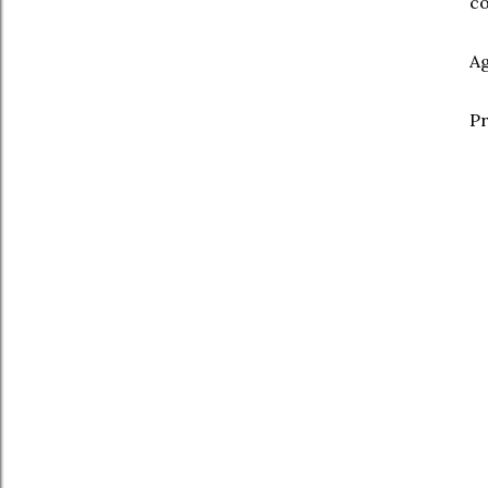
co
Ag
Pr