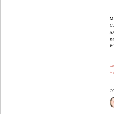
Mu
Co
AM
Ba
Bj
Co
Ma
C