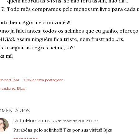
quem acorda às 5:15 hs, se não fora assim, não dá...
Todo mês compramos pelo menos um livro para cada u
ito bem. Agora é com vocês!!!
mo já falei antes, todos os selinhos que eu ganho, ofer
IGAS. Assim ninguém fica triste, nem frustrado...rs.
sta seguir as regras acima, ta?!
ks mil
mpartilhar
Enviar esta postagem
rcadores:
Blog
OMENTÁRIOS
RetroMomentos
26 de maio de 2011 às 12:55
Parabéns pelo selinho!!! Tks por sua visita!! Bjks