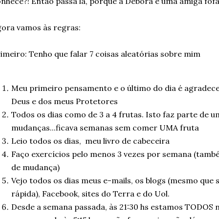
nhece?! Então passa lá, porque a Débora é uma amiga fofa
ora vamos às regras:
imeiro: Tenho que falar 7 coisas aleatórias sobre mim
Meu primeiro pensamento e o último do dia é agradece
Deus e dos meus Protetores
Todos os dias como de 3 a 4 frutas. Isto faz parte de u
mudanças...ficava semanas sem comer UMA fruta
Leio todos os dias, meu livro de cabeceira
Faço exercícios pelo menos 3 vezes por semana (tamb
de mudança)
Vejo todos os dias meus e-mails, os blogs (mesmo que 
rápida), Facebook, sites do Terra e do Uol.
Desde a semana passada, às 21:30 hs estamos TODOS n