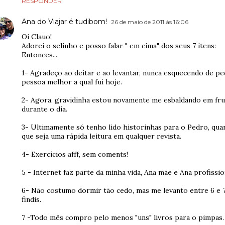
RESPONDER
Ana do Viajar é tudibom!
26 de maio de 2011 às 16:06
Oi Clauo!
Adorei o selinho e posso falar " em cima" dos seus 7 ítens:
Entonces...
1- Agradeço ao deitar e ao levantar, nunca esquecendo de p
pessoa melhor a qual fui hoje.
2- Agora, gravidinha estou novamente me esbaldando em fr
durante o dia.
3- Ultimamente só tenho lido historinhas para o Pedro, qu
que seja uma rápida leitura em qualquer revista.
4- Exercícios afff, sem coments!
5 - Internet faz parte da minha vida, Ana mãe e Ana profissio
6- Não costumo dormir tão cedo, mas me levanto entre 6 e 7 
findis.
7 -Todo mês compro pelo menos "uns" livros para o pimpas.