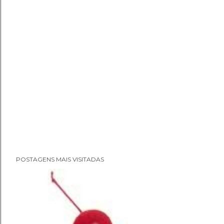
P
POSTAGENS MAIS VISITADAS
o
s
t
a
r