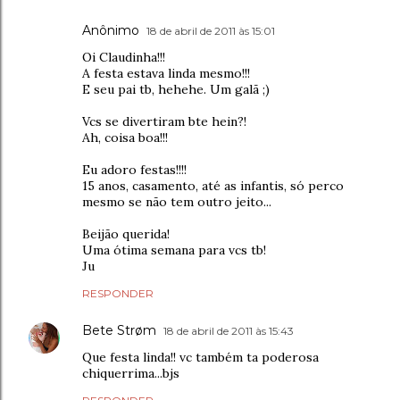
Anônimo
18 de abril de 2011 às 15:01
Oi Claudinha!!!
A festa estava linda mesmo!!!
E seu pai tb, hehehe. Um galã ;)
Vcs se divertiram bte hein?!
Ah, coisa boa!!!
Eu adoro festas!!!!
15 anos, casamento, até as infantis, só perco
mesmo se não tem outro jeito...
Beijão querida!
Uma ótima semana para vcs tb!
Ju
RESPONDER
Bete Strøm
18 de abril de 2011 às 15:43
Que festa linda!! vc também ta poderosa
chiquerrima...bjs