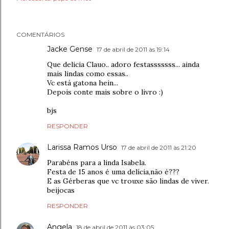
COMENTÁRIOS
Jacke Gense
17 de abril de 2011 às 19:14
Que delicia Clauo.. adoro festasssssss... ainda
mais lindas como essas..
Vc está gatona hein...
Depois conte mais sobre o livro :)
bjs
RESPONDER
Larissa Ramos Urso
17 de abril de 2011 às 21:20
Parabéns para a linda Isabela.
Festa de 15 anos é uma delícia,não é???
E as Gérberas que vc trouxe são lindas de viver.
beijocas
RESPONDER
Angela
18 de abril de 2011 às 03:05