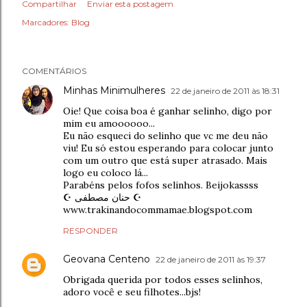
Compartilhar
Enviar esta postagem
Marcadores:
Blog
COMENTÁRIOS
Minhas Minimulheres
22 de janeiro de 2011 às 18:31
Oie! Que coisa boa é ganhar selinho, digo por
mim eu amoooooo...
Eu não esqueci do selinho que vc me deu não
viu! Eu só estou esperando para colocar junto
com um outro que está super atrasado. Mais
logo eu coloco lá...
Parabéns pelos fofos selinhos. Beijokassss
☪ حنان مصطفى ☪
www.trakinandocommamae.blogspot.com
RESPONDER
Geovana Centeno
22 de janeiro de 2011 às 19:37
Obrigada querida por todos esses selinhos,
adoro você e seu filhotes...bjs!