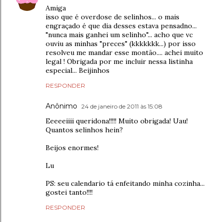
Amiga
isso que é overdose de selinhos... o mais
engraçado é que dia desses estava pensadno...
"nunca mais ganhei um selinho"... acho que vc
ouviu as minhas "preces" (kkkkkkk...) por isso
resolveu me mandar esse montão.... achei muito
legal ! Obrigada por me incluir nessa listinha
especial... Beijinhos
RESPONDER
Anônimo
24 de janeiro de 2011 às 15:08
Eeeeeiiii queridona!!!!! Muito obrigada! Uau!
Quantos selinhos hein?
Beijos enormes!
Lu
PS: seu calendario tá enfeitando minha cozinha...
gostei tanto!!!!
RESPONDER