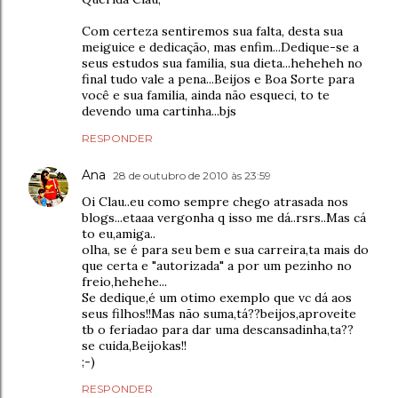
Com certeza sentiremos sua falta, desta sua
meiguice e dedicação, mas enfim...Dedique-se a
seus estudos sua familia, sua dieta...heheheh no
final tudo vale a pena...Beijos e Boa Sorte para
você e sua familia, ainda não esqueci, to te
devendo uma cartinha...bjs
RESPONDER
Ana
28 de outubro de 2010 às 23:59
Oi Clau..eu como sempre chego atrasada nos
blogs...etaaa vergonha q isso me dá..rsrs..Mas cá
to eu,amiga..
olha, se é para seu bem e sua carreira,ta mais do
que certa e "autorizada" a por um pezinho no
freio,hehehe...
Se dedique,é um otimo exemplo que vc dá aos
seus filhos!!Mas não suma,tá??beijos,aproveite
tb o feriadao para dar uma descansadinha,ta??
se cuida,Beijokas!!
;-)
RESPONDER