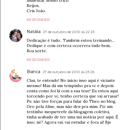
aumentar nosso tricô.
Beijos,
Cris João.
RESPONDER
Natália
27 de outubro de 2010 às 22:23
Dedicação é tudo.. Também estou treinando...
Dedique e com certeza ocorrera tudo bem..
Boa sorte.
RESPONDER
Bianca
27 de outubro de 2010 às 23:26
Clau, te entendo! No início isso aqui é viciante
mesmo! Mas dá um tempinho pra vc e depois
conta como foi lá com a sua tese! Eu estou aqui
torcendo por vc, tenho certeza que vai arrasar!
Ps: não tive forças para falar do Theo no blog.
Oro pela Aline, mas não deu pra mim. Fiz um
textinho mequetrefe da blogagem coletiva,
tinha acabado de ter uma má notícia por aqui. É
isso, né? Agora vai, vai estudar e foca ai! Bjs