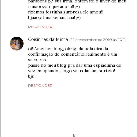
parabens p/ sua irmã...ontem foi o niver do meu
irmãoozão que adoro!! ;-)
fizemos festinha surpresa,ele amou!!
bjaao,otima semanaaaa! ;-)
RESPONDER
Coisinhas da Mima
22 de setembro de 2010 às 20:11
oi! Amei seu blog, obrigada pela dica da
confirmação do comentário,realmente é um
saco, rss.
passe no meu blog pra dar uma espiadinha de
vez em quando... logo vai rolar um sorteio!
bjs
RESPONDER