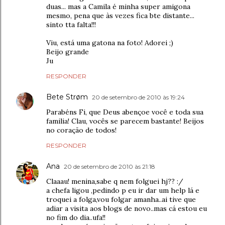
duas... mas a Camila é minha super amigona
mesmo, pena que às vezes fica bte distante...
sinto tta falta!!!
Viu, está uma gatona na foto! Adorei ;)
Beijo grande
Ju
RESPONDER
Bete Strøm
20 de setembro de 2010 às 19:24
Parabéns Fi, que Deus abençoe você e toda sua
familia! Clau, vocês se parecem bastante! Beijos
no coração de todos!
RESPONDER
Ana
20 de setembro de 2010 às 21:18
Claaau! menina,sabe q nem folguei hj?? :/
a chefa ligou ,pedindo p eu ir dar um help lá e
troquei a folga,vou folgar amanha..ai tive que
adiar a visita aos blogs de novo..mas cá estou eu
no fim do dia..ufa!!