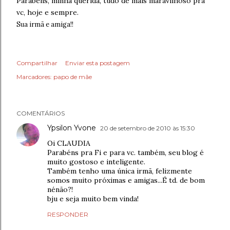
Parabéns, minha querida, tudo de mais maravilhoso pra
vc, hoje e sempre.
Sua irmã e amiga!!
Compartilhar
Enviar esta postagem
Marcadores:
papo de mãe
COMENTÁRIOS
Ypsilon Yvone
20 de setembro de 2010 às 15:30
Oi CLAUDIA
Parabéns pra Fi e para vc. também, seu blog é
muito gostoso e inteligente.
Também tenho uma única irmã, felizmente
somos muito próximas e amigas...É td. de bom
nénão?!
bju e seja muito bem vinda!
RESPONDER