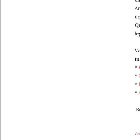
An
co
Qu
le
Va
m
*
*
*
*
Bo
Co