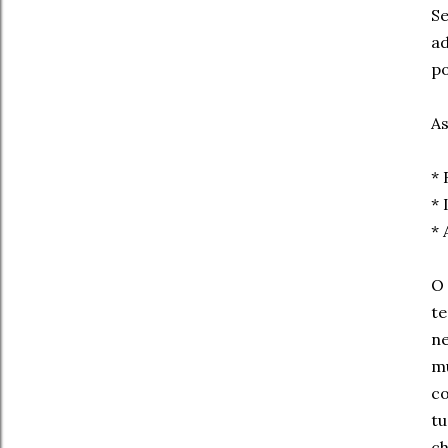
Se
ad
po
As
* 
* 
* 
O 
te
ne
mu
co
tu
ch