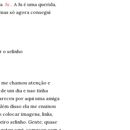
ofa
Ju
. A Ju é uma querida,
 mas só agora consegui
 o selinho
re me chamou atenção e
de um dia e nao tinha
pareceu por aqui uma amiga
Além disso ela me ensinou
colocar imagens, links,
iro selinho. Gente, quase
E estou aqui, começou com a