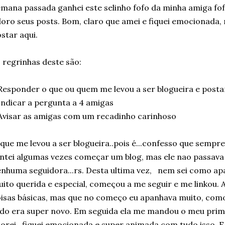
mana passada ganhei este selinho fofo da minha amiga f
oro seus posts. Bom, claro que amei e fiquei emocionada,
star aqui.
 regrinhas deste são:
Responder o que ou quem me levou a ser blogueira e postar
Indicar a pergunta a 4 amigas
Avisar as amigas com um recadinho carinhoso
que me levou a ser blogueira..pois é...confesso que semp
ntei algumas vezes começar um blog, mas ele nao passava 
nhuma seguidora...rs. Desta ultima vez, nem sei como a
ito querida e especial, começou a me seguir e me linkou. 
isas básicas, mas que no começo eu apanhava muito, como 
do era super novo. Em seguida ela me mandou o meu prime
orei...fiquei emocionada e super animada com tudo isso. 