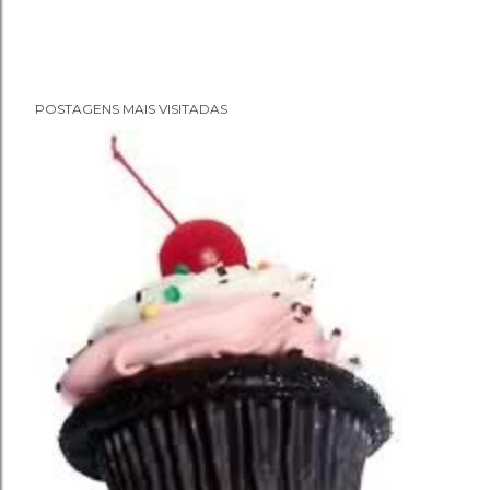
P
POSTAGENS MAIS VISITADAS
o
s
t
a
r
u
m
c
o
m
e
n
t
á