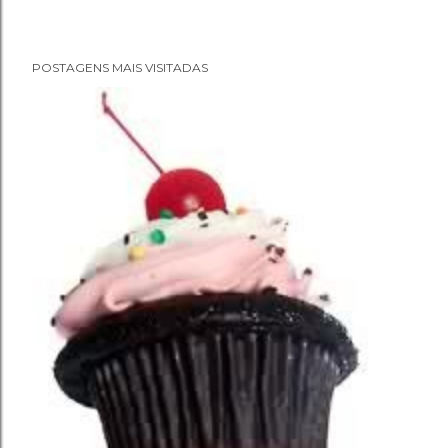
P
POSTAGENS MAIS VISITADAS
o
s
t
a
r
u
m
c
o
m
e
n
t
á
r