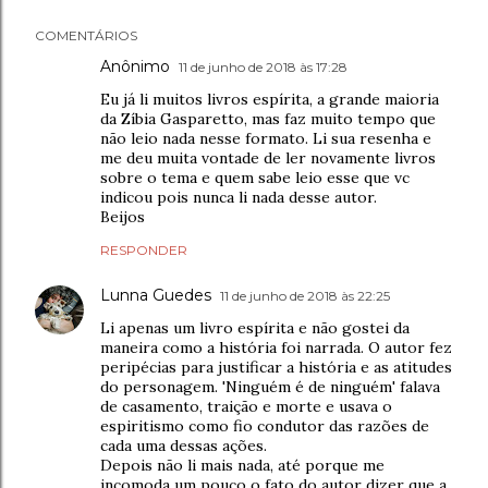
COMENTÁRIOS
Anônimo
11 de junho de 2018 às 17:28
Eu já li muitos livros espírita, a grande maioria
da Zíbia Gasparetto, mas faz muito tempo que
não leio nada nesse formato. Li sua resenha e
me deu muita vontade de ler novamente livros
sobre o tema e quem sabe leio esse que vc
indicou pois nunca li nada desse autor.
Beijos
RESPONDER
Lunna Guedes
11 de junho de 2018 às 22:25
Li apenas um livro espírita e não gostei da
maneira como a história foi narrada. O autor fez
peripécias para justificar a história e as atitudes
do personagem. 'Ninguém é de ninguém' falava
de casamento, traição e morte e usava o
espiritismo como fio condutor das razões de
cada uma dessas ações.
Depois não li mais nada, até porque me
incomoda um pouco o fato do autor dizer que a