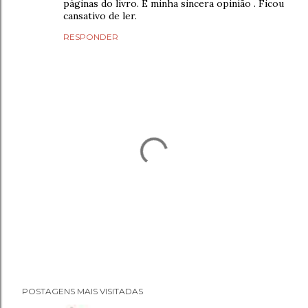
páginas do livro. E minha sincera opinião . Ficou
cansativo de ler.
RESPONDER
P
POSTAGENS MAIS VISITADAS
o