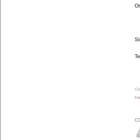
Os
S
Te
Co
Ma
C