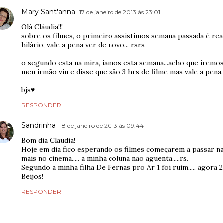
Mary Sant'anna
17 de janeiro de 2013 às 23:01
Olá Cláudia!!!
sobre os filmes, o primeiro assistimos semana passada é re
hilário, vale a pena ver de novo... rsrs
o segundo esta na mira, íamos esta semana...acho que iremo
meu irmão viu e disse que são 3 hrs de filme mas vale a pena.
bjs♥
RESPONDER
Sandrinha
18 de janeiro de 2013 às 09:44
Bom dia Claudia!
Hoje em dia fico esperando os filmes começarem a passar na 
mais no cinema..... a minha coluna não aguenta.....rs.
Segundo a minha filha De Pernas pro Ar 1 foi ruim,.... agora 
Beijos!
RESPONDER