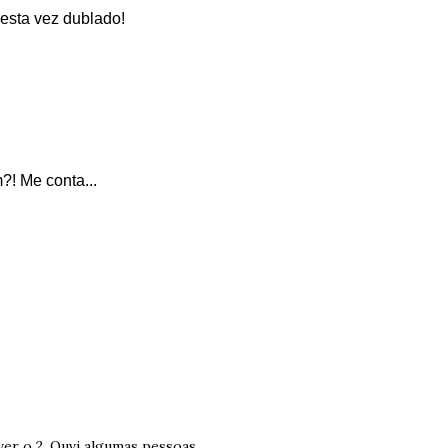
esta vez dublado!
?! Me conta...
 ver o 2. Ouvi algumas pessoas