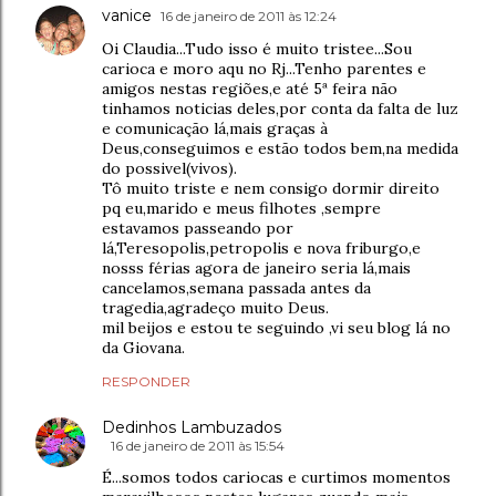
vanice
16 de janeiro de 2011 às 12:24
Oi Claudia...Tudo isso é muito tristee...Sou
carioca e moro aqu no Rj...Tenho parentes e
amigos nestas regiões,e até 5ª feira não
tinhamos noticias deles,por conta da falta de luz
e comunicação lá,mais graças à
Deus,conseguimos e estão todos bem,na medida
do possivel(vivos).
Tô muito triste e nem consigo dormir direito
pq eu,marido e meus filhotes ,sempre
estavamos passeando por
lá,Teresopolis,petropolis e nova friburgo,e
nosss férias agora de janeiro seria lá,mais
cancelamos,semana passada antes da
tragedia,agradeço muito Deus.
mil beijos e estou te seguindo ,vi seu blog lá no
da Giovana.
RESPONDER
Dedinhos Lambuzados
16 de janeiro de 2011 às 15:54
É...somos todos cariocas e curtimos momentos