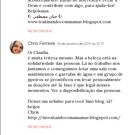
acontecimento. Então só nos resta é rezar a
Deus e contribuir com algo, para ajuda-los!
Beijokasss
☪ حنان مصطفى ☪
www.trakinandocommamae.blogspot.com
RESPONDER
Chris Ferreira
16 de janeiro de 2011 às 12:17
Oi Claudia,
é muita triteza mesmo. Mas a beleza está na
solidariedade das pessoas. Lá no trabalho nos
juntamos e conseguimos lotar uma sala com
mantimentos e garrafas de água e um grupo de
jipeiros se prontificou em levar pessoalmente
as doações até lá. Isso é que legal nesses
momentos. Ver a disponibilização das pessoas.
Deixei um selinho para você láno blog, tá?
beijos
Chris
http://inventandocomamamae.blogspot.com/
RESPONDER