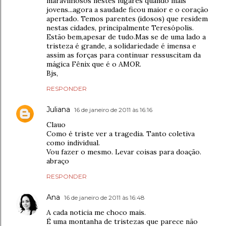
maravilhosos nestes lugares quando mais
jovens...agora a saudade ficou maior e o coração
apertado. Temos parentes (idosos) que residem
nestas cidades, principalmente Teresópolis.
Estão bem,apesar de tudo.Mas se de uma lado a
tristeza é grande, a solidariedade é imensa e
assim as forças para continuar ressuscitam da
mágica Fênix que é o AMOR.
Bjs,
RESPONDER
Juliana
16 de janeiro de 2011 às 16:16
Clauo
Como é triste ver a tragedia. Tanto coletiva
como individual.
Vou fazer o mesmo. Levar coisas para doação.
abraço
RESPONDER
Ana
16 de janeiro de 2011 às 16:48
A cada noticia me choco mais.
É uma montanha de tristezas que parece não