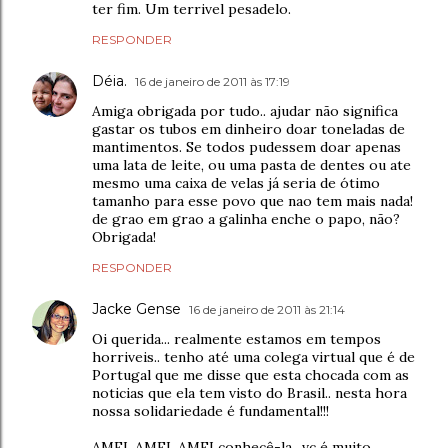
ter fim. Um terrivel pesadelo.
RESPONDER
Déia.
16 de janeiro de 2011 às 17:19
Amiga obrigada por tudo.. ajudar não significa
gastar os tubos em dinheiro doar toneladas de
mantimentos. Se todos pudessem doar apenas
uma lata de leite, ou uma pasta de dentes ou ate
mesmo uma caixa de velas já seria de ótimo
tamanho para esse povo que nao tem mais nada!
de grao em grao a galinha enche o papo, não?
Obrigada!
RESPONDER
Jacke Gense
16 de janeiro de 2011 às 21:14
Oi querida... realmente estamos em tempos
horriveis.. tenho até uma colega virtual que é de
Portugal que me disse que esta chocada com as
noticias que ela tem visto do Brasil.. nesta hora
nossa solidariedade é fundamental!!!
AMEI, AMEI, AMEI conhecê-la.. vc é muito