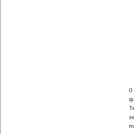
O 
q
Te
se
m