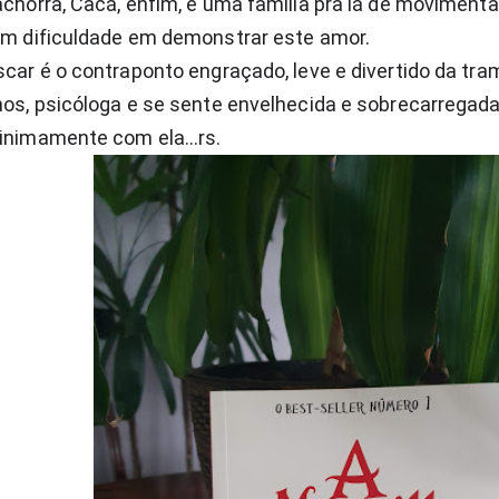
chorra, Cacá, enfim, é uma família pra lá de movimen
êm dificuldade em demonstrar este amor.
car é o contraponto engraçado, leve e divertido da tra
os, psicóloga e se sente envelhecida e sobrecarregada. D
inimamente com ela...rs.