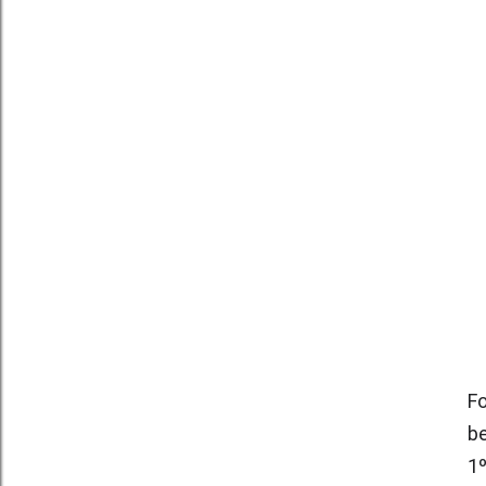
Fo
be
1º