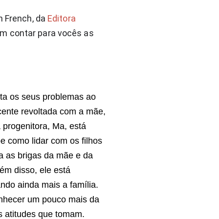
n French, da 
Editora 
im contar para vocês as 
onta os seus problemas ao
scente revoltada com a mãe,
a progenitora, Ma, está
e como lidar com os filhos
a as brigas da mãe e da
ém disso, ele está
ndo ainda mais a família.
onhecer um pouco mais da
s atitudes que tomam.