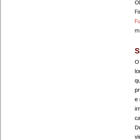
Ol
Fi
F
m
S
O 
lo
qu
pr
e 
ir
ca
D
vi