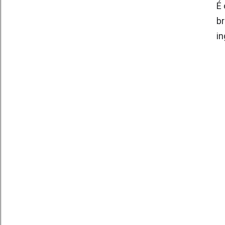
É 
br
i