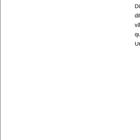
Di
di
vã
qu
U