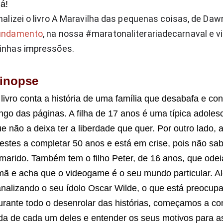
á!
nalizei o livro A Maravilha das pequenas coisas, de Daw
undamento
, na nossa #maratonaliterariadecarnaval e v
inhas impressões.
inopse
livro conta a história de uma família que desabafa e c
ngo das páginas. A filha de 17 anos é uma típica adole
e não a deixa ter a liberdade que quer. Por outro lado, 
estes a completar 50 anos e está em crise, pois não sab
marido. Também tem o filho Peter, de 16 anos, que odei
mã e acha que o videogame é o seu mundo particular. Al
nalizando o seu ídolo Oscar Wilde, o que está preocupa
urante todo o desenrolar das histórias, começamos a c
da de cada um deles e entender os seus motivos para a