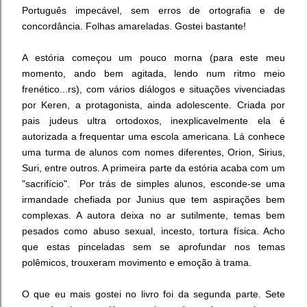
Português impecável, sem erros de ortografia e de
concordância. Folhas amareladas. Gostei bastante!
A estória começou um pouco morna (para este meu
momento, ando bem agitada, lendo num ritmo meio
frenético...rs), com vários diálogos e situações vivenciadas
por Keren, a protagonista, ainda adolescente. Criada por
pais judeus ultra ortodoxos, inexplicavelmente ela é
autorizada a frequentar uma escola americana. Lá conhece
uma turma de alunos com nomes diferentes, Orion, Sirius,
Suri, entre outros. A primeira parte da estória acaba com um
"sacrifício". Por trás de simples alunos, esconde-se uma
irmandade chefiada por Junius que tem aspirações bem
complexas. A autora deixa no ar sutilmente, temas bem
pesados como abuso sexual, incesto, tortura física. Acho
que estas pinceladas sem se aprofundar nos temas
polêmicos, trouxeram movimento e emoção à trama.
O que eu mais gostei no livro foi da segunda parte. Sete